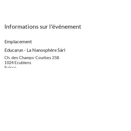
Informations sur l'événement
Emplacement
Educarun - La Nanosphère Sàrl
Ch. des Champs-Courbes 25B
1024 Ecublens
Suisse
info@educarun.ch
Obtenir l'itinéraire
Organisateur
Eve L’Eplattenier
info@educarun.ch