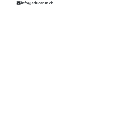
info@educarun.ch
Partager
Découvrez ce que les gens voient et
disent à propos de cet événement et
rejoignez la conversation.