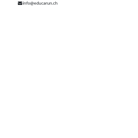
info@educarun.ch
Partager
Découvrez ce que les gens voient et
disent à propos de cet événement et
rejoignez la conversation.