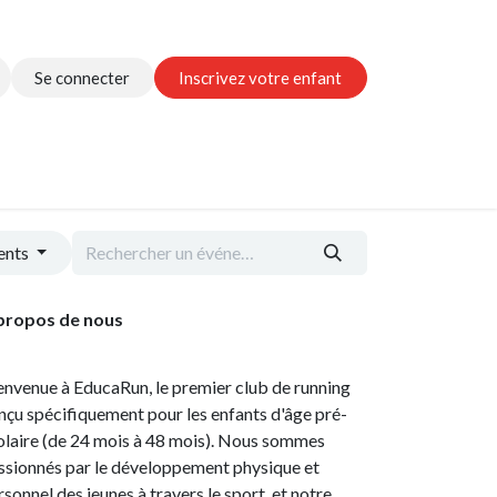
Se connecter
Inscrivez votre enfant
nous
ents
propos de nous
envenue à EducaRun, le premier club de running
nçu spécifiquement pour les enfants d'âge pré-
olaire (de 24 mois à 48 mois). Nous sommes
ssionnés par le développement physique et
rsonnel des jeunes à travers le sport, et notre