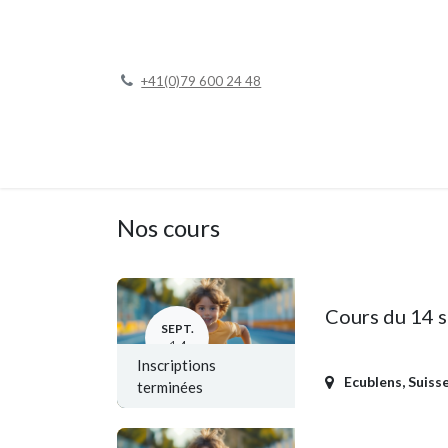
Se rendre au contenu
+41(0)79 600 24 48
Pag
Nos cours
Cours du 14 
SEPT.
14
Inscriptions
Ecublens
,
Suiss
terminées