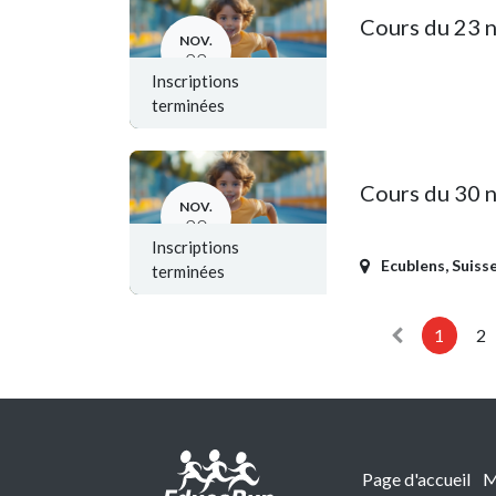
Cours du 23 
NOV.
23
Inscriptions
terminées
Cours du 30 
NOV.
30
Inscriptions
Ecublens
,
Suiss
terminées
1
2
Page d'accueil
M