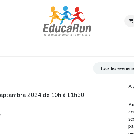
e d'accueil
Réserver une séance
À propos
Blog
Contactez-
Tous les événem
À 
septembre 2024 de 10h à 11h30
Bi
co
e
sc
pa
pe